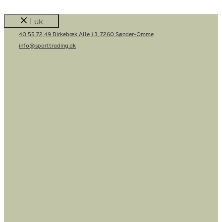
Luk
40 55 72 49
Birkebæk Alle 13, 7260 Sønder-Omme
info@sporttrading.dk