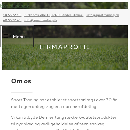
Hop til indhold
40 55 72 49
Birkebæk Alle 13, 7260 Sønder-Omme
info@sporttrading.dk
40 55 72 49
info@sporttrading.dk
Menu
FIRMAPROFIL
Om os
Sport Trading har etableret sportsanlæg i over 30 år
med egen anlægs-og entreprenørafdeling.
Vi kan tilbyde Dem en lang række kvalitetsprodukter
til nyanlæg og vedligeholdelse af tennisanlæg,