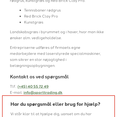
rødgrus, kunstgræs og Red Brick Clay Pro.
Tennisbaner rødgrus
Red Brick Clay Pro
Kunstgræs
Landskabsgræs i byrummet og i haver, hvor man ikke
ønsker alm. vedligeholdelse.
Entrepriserne udføres af firmaets egne
medarbejdere med laserstyrede specialmaskiner,
som sikrer en stor nøjagtighed i
belægningsopbygningen.
Kontakt os ved spørgsmål
Tlf.:
(+45) 40 55 72 49
E-mail:
info@sporttrading.dk
Har du spørgsmål eller brug for hjælp?
Vi står klar til at hjælpe dig, uanset om du har