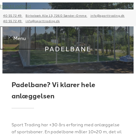
Hop til indhold
40 55 72 49
Birkebæk Alle 13, 7260 Sønder-Omme
info@sporttrading.dk
40 55 72 49
info@sporttrading.dk
Menu
PADELBANE
Padelbane? Vi klarer hele
anlæggelsen
Sport Trading har +30 års erfaring med anlæggelse
af sportsbaner. En padelbane måler 10×20 m, det vil