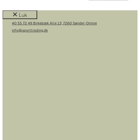
Luk
40 55 72 49
Birkebæk Alle 13, 7260 Sønder-Omme
info@sporttrading.dk