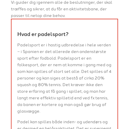
Vi guider dig igennem alle de beslutninger, der skal
træffes og sikrer, at du får en aktivitetsbane, der
passer til netop dine behov.
Hvad er padelsport?
Padelsport er i hastig udbredelse i hele verden
– i Spanien er det allerede den andenstørste
sport efter fodbold. Padelsport er en
folkesport, der er nem at komme i gang med og
som kan spilles af stort set alle. Det spilles af 4
personer og kan siges at bestå af cirka 20%
squash og 80% tennis. Det kræver ikke den
store erfaring at få gang i spillet, og man har
langt mere effektiv spilletid end ved fx tennis,
da banen er kortere og man også gør brug af
glasvægge.
Padel kan spilles både inden- og udendørs og
er dermed en helårsaktivitet. Det er supernemt