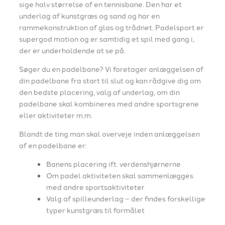
sige halv størrelse af en tennisbane. Den har et
underlag af kunstgræs og sand og har en
rammekonstruktion af glas og trådnet. Padelsport er
supergod motion og er samtidig et spil med gang i,
der er underholdende at se på.
Søger du en padelbane? Vi foretager anlæggelsen af
din padelbane fra start til slut og kan rådgive dig om
den bedste placering, valg af underlag, om din
padelbane skal kombineres med andre sportsgrene
eller aktiviteter m.m.
Blandt de ting man skal overveje inden anlæggelsen
af en padelbane er:
Banens placering ift. verdenshjørnerne
Om padel aktiviteten skal sammenlægges
med andre sportsaktiviteter
Valg af spilleunderlag – der findes forskellige
typer kunstgræs til formålet