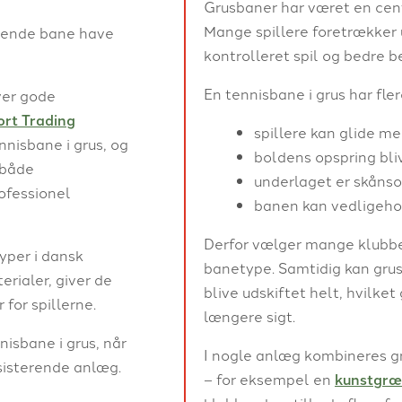
Grusbaner har været en cent
Mange spillere foretrækker 
terende bane have
kontrolleret spil og bedre
En tennisbane i grus har fler
ver gode
ort Trading
spillere kan glide m
nnisbane i grus, og
boldens opspring bli
 både
underlaget er skåns
rofessionel
banen kan vedligeho
Derfor vælger mange klubbe
yper i dansk
banetype. Samtidig kan grus
rialer, giver de
blive udskiftet helt, hvilket
for spillerne.
længere sigt.
isbane i grus, når
I nogle anlæg kombineres 
ksisterende anlæg.
– for eksempel en
kunstgræ