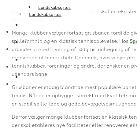
Landskabsgræs
Overvejer du tennisbane i grus, eller skal en eksis
Landskabsgræs
nyt underlag?
Priser
Priser
Mange klubber vælger fortsat grusbaner, fordi de gi
spilleforhold og en klassisk tennisoplevelse. Hos
Sp
Service aftale
arbejder vi med levering af rødgrus, anlægning af te
Service aftale
renovering af baner i hele Danmark, hvor vi hjælper
Galleri
tennisklubber, foreninger og andre, der ønsker en p
Galleri
udendørs bane.
Kontakt
Kontakt
Grusbaner er stadig blandt de mest populære banet
tennis. Når de er opbygget korrekt med kvalitetsmate
en stabil spilleflade og gode bevægelsesmuligheder 
Derfor vælger mange klubber fortsat en klassisk tenn
der skal etableres nye faciliteter eller renoveres e