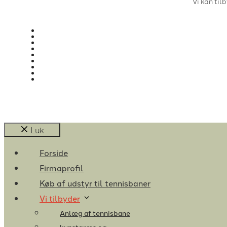
Vi kan ti
Luk
Forside
Firmaprofil
Køb af udstyr til tennisbaner
Vi tilbyder
Anlæg af tennisbane