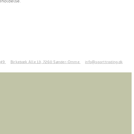
eholdelse.
 49
Birkebæk Alle 13, 7260 Sønder-Omme
info@sporttrading.dk