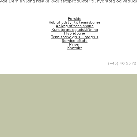
lbyde Dem en lang række kvalitetsprodukter til nyanlæg og vedlig
Forside
Køb af udstyr til tennisbaner
Anlæg af tennisbane
Kunstgræs og udskiftning
Hybridbane
Tennisbane grus – rødgrus
Service aftale
Priser
Kontakt
(+45) 40 55 72