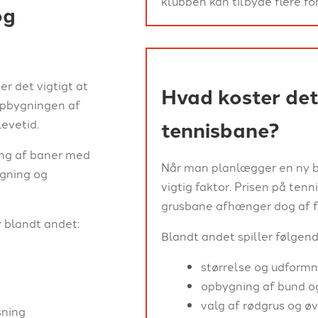
klubben kan tilbyde flere fo
og
er det vigtigt at
Hvad koster det
 opbygningen af
tennisbane?
evetid.
ing af baner med
Når man planlægger en ny b
ægning og
vigtig faktor. Prisen på ten
grusbane afhænger dog af fl
r blandt andet:
Blandt andet spiller følgend
størrelse og udform
opbygning af bund o
valg af rødgrus og øv
sning