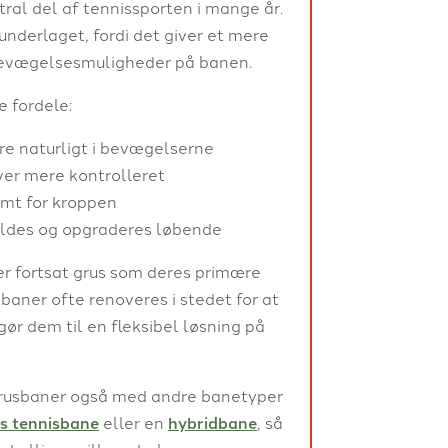
ral del af tennissporten i mange år.
underlaget, fordi det giver et mere
 bevægelsesmuligheder på banen.
e fordele:
ere naturligt i bevægelserne
ver mere kontrolleret
omt for kroppen
ldes og opgraderes løbende
r fortsat grus som deres primære
baner ofte renoveres i stedet for at
 gør dem til en fleksibel løsning på
grusbaner også med andre banetyper
s tennisbane
eller en
hybridbane
, så