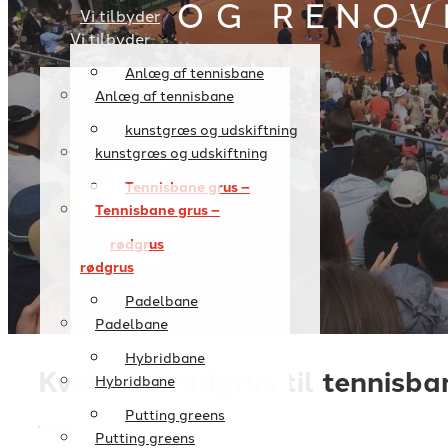
OG RENOV
Vi tilbyder
Vi tilbyder
Anlæg af tennisbane
Anlæg af tennisbane
kunstgræs og udskiftning
kunstgræs og udskiftning
Tennisbane grus –
Tennisbane grus –
rødgrus
rødgrus
Padelbane
Padelbane
Hybridbane
Kvalitets rødgrus til tennisba
Hybridbane
Putting greens
Putting greens