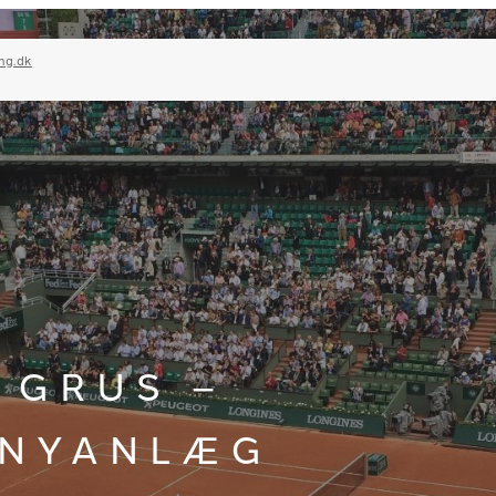
ng.dk
 GRUS –
 NYANLÆG