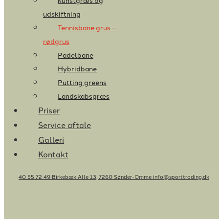
kunstgræs og
udskiftning
Tennisbane grus –
rødgrus
Padelbane
Hybridbane
Putting greens
Landskabsgræs
Priser
Service aftale
Galleri
Kontakt
40 55 72 49
Birkebæk Alle 13, 7260 Sønder-Omme
info@sporttrading.dk