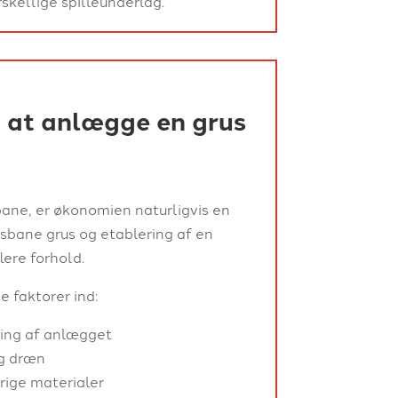
rskellige spilleunderlag.
 at anlægge en grus
ane, er økonomien naturligvis en
nisbane grus og etablering af en
ere forhold.
e faktorer ind:
ning af anlægget
g dræn
rige materialer