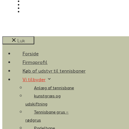
Luk
Forside
Firmaprofil
Køb af udstyr til tennisbaner
Vi tilbyder
Anlæg af tennisbane
kunstgræs og
udskiftning
Tennisbane grus –
rødgrus
Padelbane