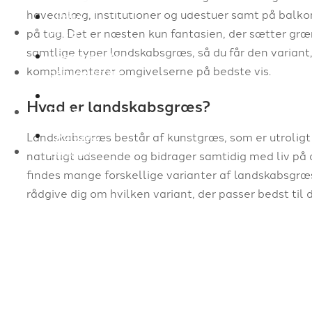
haveanlæg, institutioner og udestuer samt på balkon
Priser
Priser
på tag. Det er næsten kun fantasien, der sætter græ
samtlige typer landskabsgræs, så du får den variant
Service aftale
komplimenterer omgivelserne på bedste vis.
Service aftale
Galleri
Hvad er landskabsgræs?
Galleri
Kontakt
Landskabsgræs består af kunstgræs, som er utroligt 
Kontakt
naturligt udseende og bidrager samtidig med liv på 
findes mange forskellige varianter af landskabsgræs 
rådgive dig om hvilken variant, der passer bedst til d