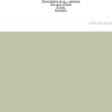
Tennisbane grus – rødgrus
Service aftale
Priser
Kontakt
(+45) 40 55 72