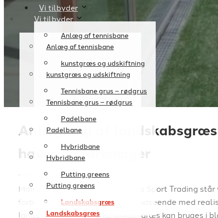
Vi tilbyder
Vi tilbyder
Anlæg af tennisbane
Anlæg af tennisbane
kunstgræs og udskiftning
kunstgræs og udskiftning
Tennisbane grus – rødgrus
Tennisbane grus – rødgrus
Padelbane
Anlægning af landskabsgræs 
Padelbane
Hybridbane
haver og foreninger
Hybridbane
Putting greens
Putting greens
Mangler dine udearealer liv? Hos Sport Trading står vi
forbedre din have og ejendoms udseende med realis
Landskabsgræs
Landskabsgræs
landskabsgræs. Vores landskabsgræs kan bruges i b