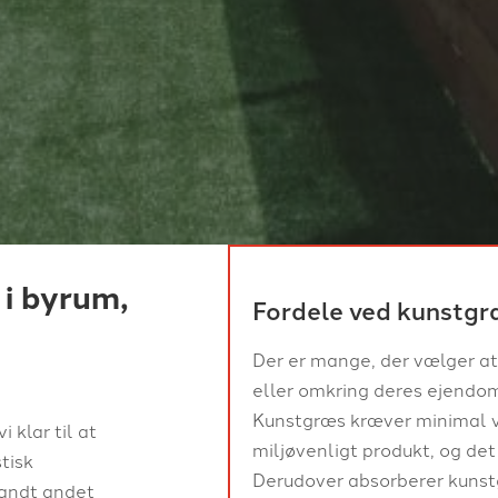
i byrum,
Fordele ved kunstg
Der er mange, der vælger at
eller omkring deres ejendom,
Kunstgræs kræver minimal v
 klar til at
miljøvenligt produkt, og det
tisk
Derudover absorberer kunstg
landt andet