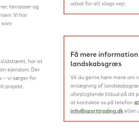
udsat for alt slags vejr.
er, terrasser og
nsen. Vi har
, som
Få mere information
slidstærkt, har et
landskabsgræs
din ejendom. Der
Vil du gerne høre mere om v
– vi sørger for
anlægning af landskabsgræs,
it projekt.
uforpligtende tilbud på dit
at kontakte os på telefon
4
info@sporttrading.dk
eller 