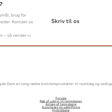
?
smål, brug for
Skriv til os
heder. Kontakt os
n – så vender vi
lbyde Dem en lang række kvalitetsprodukter til nyanlæg og vedlig
Forside
Køb af udstyr til tennisbaner
Anlæg af tennisbane
Kunstgræs og udskiftning
Hybridbane