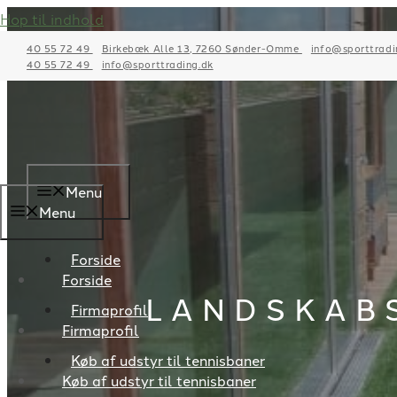
Hop til indhold
40 55 72 49
Birkebæk Alle 13, 7260 Sønder-Omme
info@sporttradi
40 55 72 49
info@sporttrading.dk
Menu
Menu
Forside
Forside
LANDSKAB
Firmaprofil
Firmaprofil
Køb af udstyr til tennisbaner
Køb af udstyr til tennisbaner